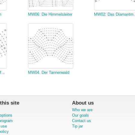
n
MW06: Die Himmelsleiter
MW02: Da
MW01: Der Kappenanfang
MW04. Der Tannenwald
this site
About us
Who we are
options
Our goals
 program
Contact us
 use
Tip jar
olicy