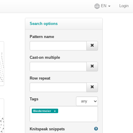
EN
Login
Search options
Pattern name
Cast-on multiple
Row repeat
Tags
Biedermeier
Knitspeak snippets