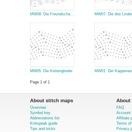
MW08: Die Freundschaftstour
MW07: Die drei Linde
MW05: Die Kettenglieder
Page 1 of 1
About stitch maps
About 
Overview
FAQ
Symbol key
Account 
Abbreviations list
Affiliate
Knitspeak guide
Terms of
Tips and tricks
Privacy p