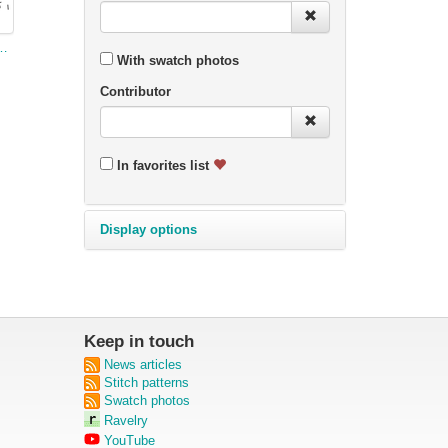
s Diamantmuster
With swatch photos
Contributor
In favorites list
Display options
Keep in touch
News articles
Stitch patterns
Swatch photos
Ravelry
YouTube